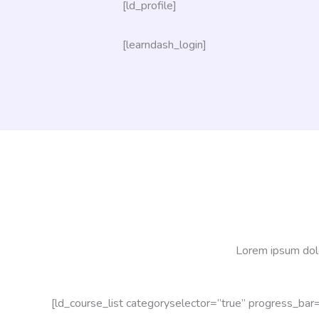
[ld_profile]
[learndash_login]
Lorem ipsum dolor
[ld_course_list categoryselector=”true” progress_bar=